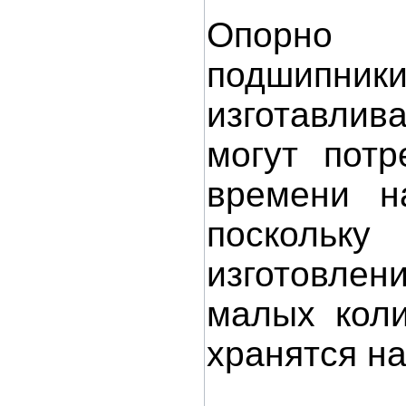
Опорно 
подшипн
изготавлив
могут потр
времени на
поскольк
изготовлен
малых коли
хранятся на