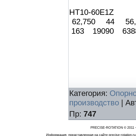
HT10-60E1Z 
62,750 44 56
163 19090 638
Категория
:
Опорно
производство
|
Ав
Пр
:
747
PRECISE-ROTATION © 2011 -
Информация, представленная на сайте precise-rotation.r