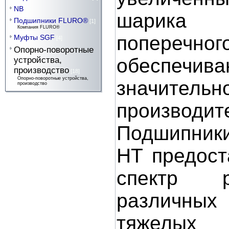
NB
[1]
шарика 
Подшипники FLURO®
[1]
Компания FLURO®
поперечн
Муфты SGF
[4]
Опорно-поворотные
обеспечив
устройства,
производство
[18]
Опорно-поворотные устройства,
значите
производство
производит
Подшипники
HT предост
спектр 
различн
тяжелы