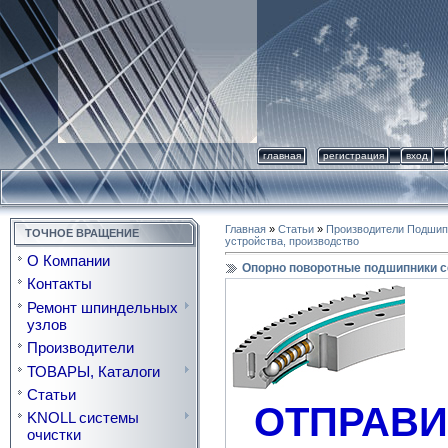
главная
регистрация
вход
Главная
»
Статьи
»
Производители Подшип
ТОЧНОЕ ВРАЩЕНИЕ
устройства, производство
О Компании
Опорно поворотные подшипники с
Контакты
Ремонт шпиндельных
узлов
Производители
ТОВАРЫ, Каталоги
Статьи
ОТПРАВИ
KNOLL системы
очистки