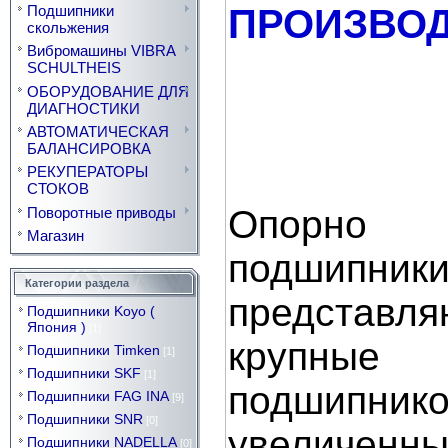
ПРОИЗВОД
Подшипники
скольжения
Вибромашины VIBRA
SCHULTHEIS
ОБОРУДОВАНИЕ ДЛЯ
ДИАГНОСТИКИ
АВТОМАТИЧЕСКАЯ
БАЛАНСИРОВКА
РЕКУПЕРАТОРЫ
СТОКОВ
Опорно 
Поворотные приводы
Магазин
подшипн
Категории раздела
представля
Подшипники Koyo (
Япония )
[1]
крупн
Подшипники Timken
[1]
Подшипники SKF
[1]
подшипнико
Подшипники FAG INA
[9]
Подшипники SNR
[0]
увеличен
Подшипники NADELLA
[0]