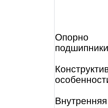
Опорно 
подшипник
Конструкти
особенност
Внутрення