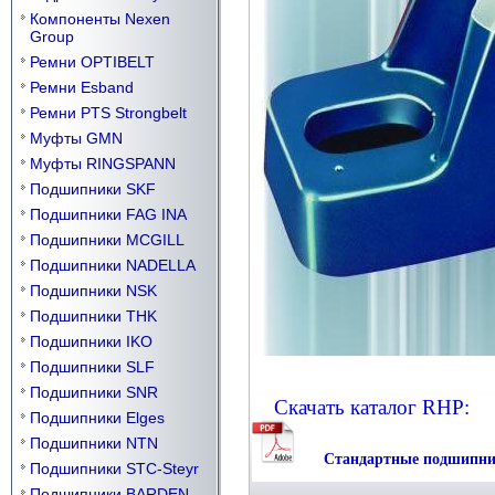
Компоненты Nexen
Group
Ремни OPTIBELT
Ремни Esband
Ремни PTS Strongbelt
Муфты GMN
Муфты RINGSPANN
Подшипники SKF
Подшипники FAG INA
Подшипники MCGILL
Подшипники NADELLA
Подшипники NSK
Подшипники THK
Подшипники IKO
Подшипники SLF
Подшипники SNR
Скачать каталог RHP:
Подшипники Elges
Подшипники NTN
Стандартные подшипн
Подшипники STC-Steyr
Подшипники BARDEN