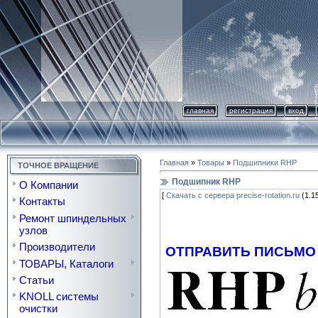
главная
регистрация
вход
Главная
»
Товары
»
Подшипники RHP
ТОЧНОЕ ВРАЩЕНИЕ
Подшипник RHP
О Компании
[
Скачать с сервера precise-rotation.ru
(1.15
Контакты
Ремонт шпиндельных
узлов
Производители
ОТПРАВИТЬ ПИСЬМО
ТОВАРЫ, Каталоги
Статьи
KNOLL системы
очистки