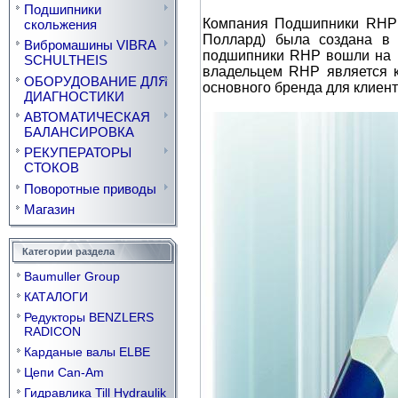
Подшипники
Компания Подшипники RHP 
скольжения
Поллард) была создана в 
Вибромашины VIBRA
подшипники RHP вошли на р
SCHULTHEIS
владельцем RHP является 
ОБОРУДОВАНИЕ ДЛЯ
основного бренда для клиент
ДИАГНОСТИКИ
АВТОМАТИЧЕСКАЯ
БАЛАНСИРОВКА
РЕКУПЕРАТОРЫ
СТОКОВ
Поворотные приводы
Магазин
Категории раздела
Baumuller Group
КАТАЛОГИ
Редукторы BENZLERS
RADICON
Карданые валы ELBE
Цепи Can-Am
Гидравлика Till Hydraulik