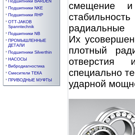
Подшипники BARDEN
смещение и
Подшипники NKE
стабильност
Подшипники RHP
OTT-JAKOB
радиальные 
Spanntechnik
Подшипники NB
Их
усовершен
ПРОМЫШЛЕННЫЕ
ДЕТАЛИ
плотный рад
Подшипники Silverthin
отверстия 
НАСОСЫ
Вибродиагностика
специально
т
Смесители ТЕКА
ПРИВОДНЫЕ МУФТЫ
ударной мощн