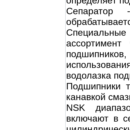
определяет по
Сепаратор -
обрабатываетс
Специальные
ассортимент
подшипник
использова
водолазка под
Подшипники т
канавкой смаз
NSK диапазо
включают в с
цилин