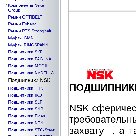
Компоненты Nexen
Group
Ремни OPTIBELT
Ремни Esband
Ремни PTS Strongbelt
Муфты GMN
Муфты RINGSPANN
Подшипники SKF
Подшипники FAG INA
Подшипники MCGILL
Подшипники NADELLA
Подшипники NSK
ПОДШИПНИ
Подшипники THK
Подшипники IKO
Подшипники SLF
NSK сферичес
Подшипники SNR
Подшипники Elges
требовательн
Подшипники NTN
захвату , а 
Подшипники STC-Steyr