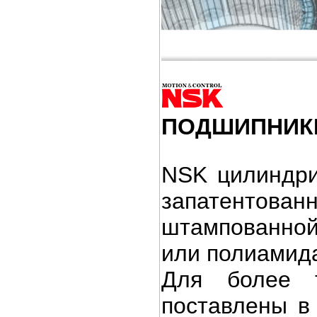
ПОДШИПНИ
NSK цилиндри
запатентова
штампованной
или
полиамид
Для более т
поставлены в