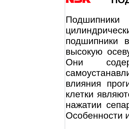
Подшипник
цилиндриче
подшипники в
высокую ос
Они соде
самоустанавл
влияния про
клетки являют
нажатии сепа
Особенности 