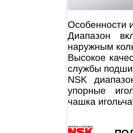
Особенности 
Диапазон вк
наружным коль
Высокое качес
службы подши
NSK диапазо
упорные иго
чашка игольча
ПО