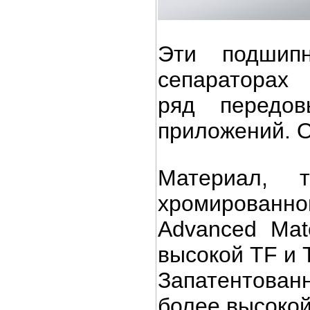
Эти подшипн
сепаратора
ряд
передо
приложений. О
Материал, т
хромированно
Advanced Mat
высокой TF и 
Запатентован
более высокой