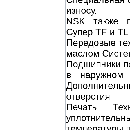
износу.
NSK также п
Супер TF и TL
Передовые тех
маслом Систем
Подшипники по
в наружном 
Дополнитель
отверстия
Печать Тех
уплотнитель
температуры 