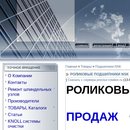
главная
регистрация
вход
Главная
»
Товары
»
Подшипники NSK
ТОЧНОЕ ВРАЩЕНИЕ
РОЛИКОВЫЕ ПОДШИПНИКИ NSK
О Компании
[
Скачать с сервера precise-rotation.ru
(13.6
Контакты
РОЛИКОВ
Ремонт шпиндельных
узлов
Производители
ТОВАРЫ, Каталоги
ПРОДАЖ
Статьи
KNOLL системы
очистки