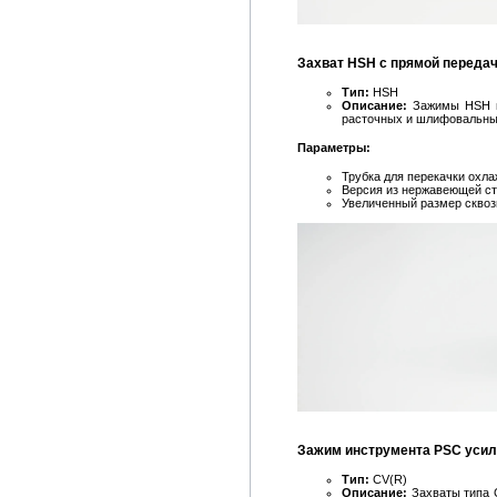
Захват HSH с прямой переда
Тип:
HSH
Описание:
Зажимы HSH им
расточных и шлифовальных
Параметры:
Трубка для перекачки охл
Версия из нержавеющей с
Увеличенный размер сквоз
Зажим инструмента PSC усил
Тип:
CV(R)
Описание:
Захваты типа 