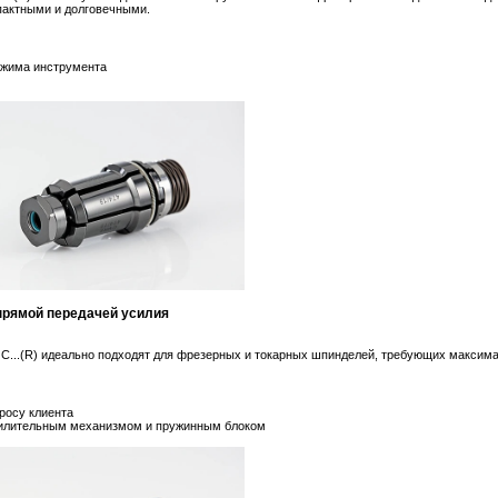
пактными и долговечными.
ажима инструмента
прямой передачей усилия
C...(R) идеально подходят для фрезерных и токарных шпинделей, требующих максима
росу клиента
силительным механизмом и пружинным блоком