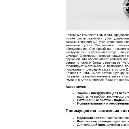
Зажимные комплекты HK и HKR предназна
имеют шесть зажимных губок, удерживае
зажима клиновидный угол расположенног
зажимных губках. Специальное триболо
обслуживания. Стопорный винт позволяе
инструменты. Внутренний контур шпинд
функции блокировки, которая надежно у
пружиной, что обеспечивает качательно
центру стяжного болта увеличивает ус
гарантирует максимально возможное по
положение и фиксацию захвата по оси Z.
Захват HK, HKR имеет встроенную функц
поставки: зажимной комплект захвата со
глубине внутри шпинделя. Если это невоз
Ассортимент:
Зажимы инструмента для всех 
работы, не требуют технического
Ротационные системы подачи С
Испытательные и измерительны
Преимущества зажимных сист
Надежная работа:
использование 
Компактные размеры:
идеально п
Длительный срок службы:
высок