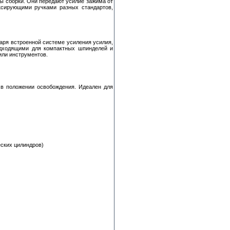
ы сборки. Они передают усилие зажима от
ксирующими ручками разных стандартов,
аря встроенной системе усиления усилия,
одходящими для компактных шпинделей и
или инструментов.
в положении освобождения. Идеален для
ских цилиндров)