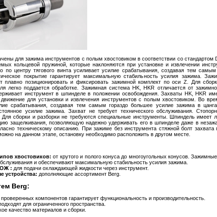
чены для зажима инструментов с полым хвостовиком в соответствии со стандартом 
мых кольцевой пружиной, которые наклоняются при установке и извлечении инст
о по центру тягового винта усиливает усилие срабатывания, создавая тем самы
гическое покрытие гарантирует максимальную стабильность усилия зажима. Зажи
т плавно позиционировать и фиксировать зажимной комплект по оси Z. Для сбор
еля легко поддается обработке. Зажимная система HK, HKR отличается от зажимн
держивает инструмент в шпинделе в положении освобождения. Захваты HK, HKR им
е движение для установки и извлечения инструментов с полым хвостовиком. Во вре
илие срабатывания, создавая тем самым гораздо большее усилие зажима в цанга
стоянное усилие зажима. Захват не требует технического обслуживания. Стопорн
 Для сборки и разборки не требуются специальные инструменты. Шпиндель имеет л
ию защелкивания, позволяющую надежно удерживать его в шпинделе даже в незажа
гласно техническому описанию. При зажиме без инструмента стяжной болт захвата
можно на данном этапе, остановку необходимо расположить в другом месте.
типов хвостовиков:
от крутого и полого конуса до многоугольных конусов. Зажимны
 обслуживания и обеспечивают максимальную стабильность усилия зажима.
ОЖ :
для подачи охлаждающей жидкости через инструмент.
е устройства:
дополняющие ассортимент Berg.
ем Berg:
проверенных компонентов гарантирует функциональность и производительность.
одходят для ограниченного пространства.
ое качество материалов и сборки.