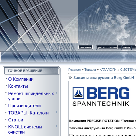
главная
регистрация
вход
Главная
»
Товары
»
КАТАЛОГИ
»
СИСТЕМ
ТОЧНОЕ ВРАЩЕНИЕ
Зажимы инструмента Berg GmbH
О Компании
Контакты
Ремонт шпиндельных
узлов
Производители
ТОВАРЫ, Каталоги
Статьи
Компания PRECISE-ROTATION "Точное в
KNOLL системы
Зажимы инструмента Berg GmbH: Инно
очистки
Производство захватов для 