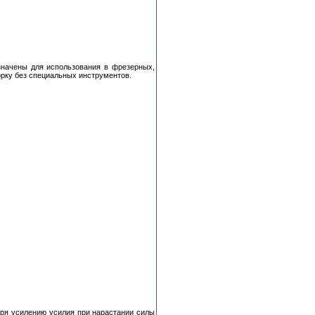
значены для использования в фрезерных,
рку без специальных инструментов.
ря усилению усилия при нарастании силы