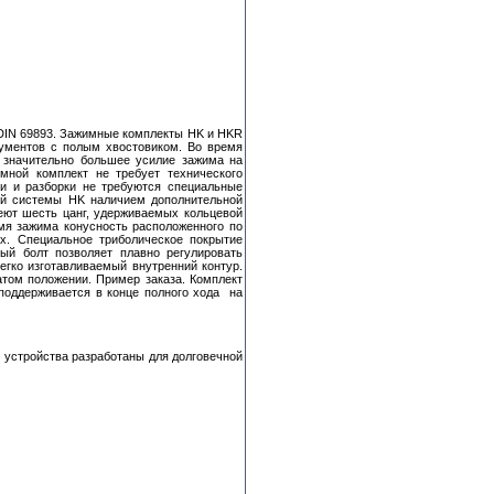
DIN 69893. Зажимные комплекты HK и HKR
рументов с полым хвостовиком. Во время
м значительно большее усилие зажима на
мной комплект не требует технического
ки и разборки не требуются специальные
ой системы HK наличием дополнительной
еют шесть цанг, удерживаемых кольцевой
мя зажима конусность расположенного по
х. Специальное триболическое покрытие
ый болт позволяет плавно регулировать
егко изготавливаемый внутренний контур.
том положении. Пример заказа. Комплект
 поддерживается в конце полного хода на
е устройства разработаны для долговечной