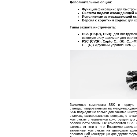
Дополнительные опции:
Функция фиксации:
для быстрой 
Система подачи охлаждающей ж
Исполнение из нержавеющей ст
Версия с коротким ходом:
для к
Типы захвата инструмента:
HSK (HK(R), HSH):
для инструмен
высокую силу зажима и долговечн
PSC (CV(R), Capto C…(R), C…-M)
C…(R)) и ручным управлением (C…
Зажимные комплекты SSK в первую о
стандартизированными на международном 
SSK подходят не только для зажима инстр
станках, шлифовальных центрах, станка
комплекты специальной конструкции для
особенности зажимных комплектов SSK: О
зажима от тяги к тяге. Возможно зажима
зажимные комплекты на шпинделе един
специальной конструкции для других фор