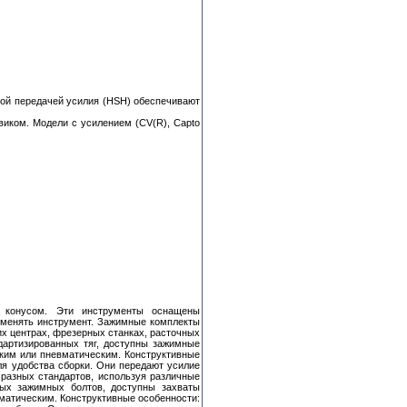
мой передачей усилия (HSH) обеспечивают
виком. Модели с усилением (CV(R), Capto
 конусом. Эти инструменты оснащены
и менять инструмент. Зажимные комплекты
их центрах, фрезерных станках, расточных
дартизированных тяг, доступны зажимные
ким или пневматическим. Конструктивные
ля удобства сборки. Они передают усилие
 разных стандартов, используя различные
ых зажимных болтов, доступны захваты
матическим. Конструктивные особенности: