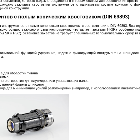
х сегментов, которые надежно соединены с тяговым болтом для обеспечения простот
Возможно зажимать хвостовики инструментов с одинаковым крутым конусом с фи
диной конструкции.
нтов с полым коническим хвостовиком (DIN 69893)
 инструментов с полым коническим хвостовиком в соответствии с DIN 69893. Благод
конструкцию зажимного узла инструмента, что делает захваты HK(R) особенно п
ы SK и PSC). Установка захватов не требует специальных вспомогательных средств 
лнительной функцией удержания, надежно фиксирующей инструмент на шпинделе 
та.
а для обработки титана
ажима
ного отверстия для плунжеров или управляющих валов
нутренней формы шпинделя
да для минимизации усилий разблокировки (например, с использованием пневматиче