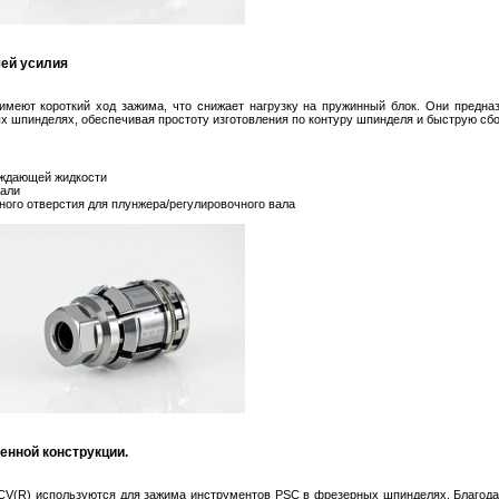
чей усилия
еют короткий ход зажима, что снижает нагрузку на пружинный блок. Они предна
 шпинделях, обеспечивая простоту изготовления по контуру шпинделя и быструю сбо
аждающей жидкости
тали
ного отверстия для плунжера/регулировочного вала
енной конструкции.
CV(R) используются для зажима инструментов PSC в фрезерных шпинделях. Благода