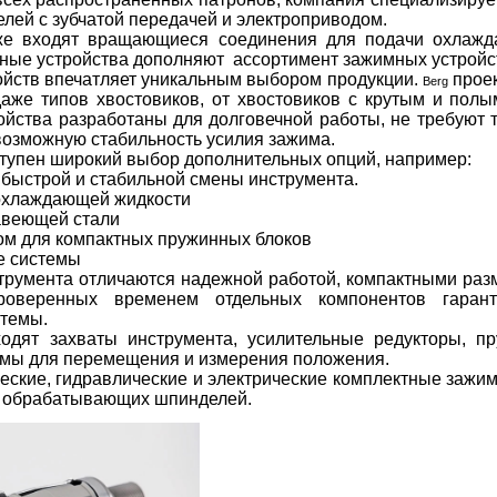
лей с зубчатой передачей и электроприводом.
кже входят вращающиеся соединения для подачи охлажд
ные устройства дополняют ассортимент зажимных устройст
ойств впечатляет уникальным выбором продукции.
проек
Berg
аже типов хвостовиков, от хвостовиков с крутым и полы
ойства разработаны для долговечной работы, не требуют 
озможную стабильность усилия зажима.
тупен широкий выбор дополнительных опций, например:
строй и стабильной смены инструмента.
хлаждающей жидкости
веющей стали
 для компактных пружинных блоков
 системы
ента отличаются надежной работой, компактными разм
роверенных временем отдельных компонентов гарант
стемы.
ахваты инструмента, усилительные редукторы, пру
темы для перемещения и измерения положения.
ческие, гидравлические и электрические комплектные заж
а обрабатывающих шпинделей.