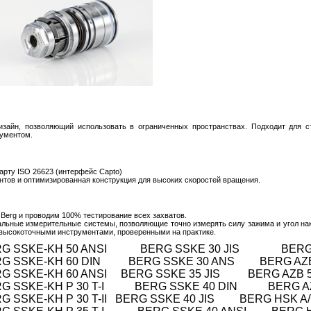
зайн, позволяющий использовать в ограниченных пространствах. Подходит для с
рументом.
арту ISO 26623 (интерфейс Capto)
нтов и оптимизированная конструкция для высоких скоростей вращения.
Berg и проводим 100% тестирование всех захватов.
альные измерительные системы, позволяющие точно измерять силу зажима и угол на
высокоточными инструментами, проверенными на практике.
ERG SSKE-KH 50 ANSI BERG SSKE 30 JIS BERG A
ERG SSKE-KH 60 DIN BERG SSKE 30 ANS BERG AZB
G SSKE-KH 60 ANSI BERG SSKE 35 JIS BERG AZB 5
RG SSKE-KH P 30 T-I BERG SSKE 40 DIN BERG AZB
 SSKE-KH P 30 T-II BERG SSKE 40 JIS BERG HSK A/T/