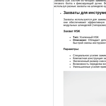
Захваты SSK состоят из четырех зажимны
тягового болта к фиксирующей ручке. 
используя разные захваты на шпинделе е
Захваты для инструме
Захваты используются для зажима
они обеспечивают эффективную 
модульных шпинделей (типоразмер
Захват HSK
Тип:
Усиленный HSK
Описание:
Обладает допо
быстрой смены инструмен
Параметры:
Специальное усилие зажим
Компактная конструкция з
Увеличенный размер сквоз
Возможность переделки в
Уменьшенные усилия приво