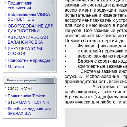
Подшипники
зажимных систем для шпинде
скольжения
ассортимент продукции та
Вибромашины VIBRA
испытательные и измеритель
SCHULTHEIS
ассортимент захватных устр
для всех имеющихся в прод
ОБОРУДОВАНИЕ ДЛЯ
конусов. Все зажимные устр
ДИАГНОСТИКИ
обеспечивают максимально в
АВТОМАТИЧЕСКАЯ
Помимо базовых версий, дос
БАЛАНСИРОВКА
• Функция фиксации для бы
РЕКУПЕРАТОРЫ
• с системой перекачки о
СТОКОВ
• версия зажим из нержа
Поворотные приводы
• Версия с коротким ходом
• комплектные зажимные
Магазин
• Системы зажима инструм
службы. Использование п
Категории раздела
производительность всей си
• Ассортимент входят з
СИСТЕМЫ
разблокировки, а также сис
Подшипники Timken
В результате: (гидро)механи
практически для любого тип
STEMMANN-TECHNIK
Линейные подшипники
SFERAX S.A