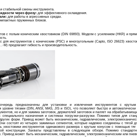
и стабильной смены инструмента.
идкости через фрезу:
для эффективного охлаждения.
али:
для работы в агрессивных средах.
омпактных пружинных блоков.
тов с полым коническим хвостовиком (DIN 69893). Модели с усилением (HKR) и пря
ость.
:
для инструментов с коническим (PSC) и многоугольным (Capto, ISO 26623) хвосто
-M) предлагают гибкость и производительность.
чередь предназначены для установки и извлечения инструментов с крутым
уровне тягами (DIN, ANSI, MAS, JIS и ISO), что позволяет быстро и автоматическ
ументов, но и для зажима заготовок, держателей заготовок и паллет на обрабатывающ
х специального назначения и системах погрузки-разгрузки. Помимо типов для стан
 других форм. Привод может быть механическим, гидравлическим, электромеханичес
ни состоят из четырех зажимных сегментов, которые надежно соединены с тягой д
ть хвостовики инструментов одинакового размера с крутым конусом с помощью тяг
ой конструкции. Захваты представлены в следующем обзоре. Помимо стандартн
м. Привод может быть механическим, гидравлическим, электромеханическим или пнев