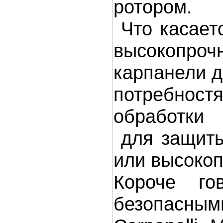
ротором.
Что касаетс
высокопроч
карпанели д
потребностя
обработки
для защиты 
или высоко
Короче го
безопасными