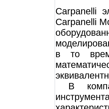
Carpanelli 
Carpanelli M
оборудован
моделирова
в то врем
математич
эквивалентн
В компан
инструмента
характерист