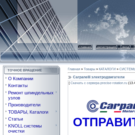
главная
регистрация
вход
Главная
»
Товары
»
КАТАЛОГИ
»
СИСТЕМ
ТОЧНОЕ ВРАЩЕНИЕ
Carpanelli электродвигатели
О Компании
[
Скачать с сервера precise-rotation.ru
(13.4
Контакты
Ремонт шпиндельных
узлов
Производители
ТОВАРЫ, Каталоги
ОТПРАВИ
Статьи
KNOLL системы
очистки