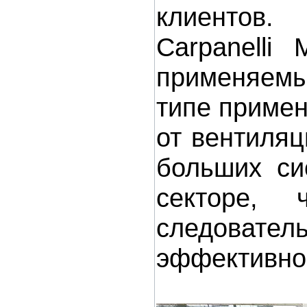
клиентов.
Carpanelli 
применяемы
типе приме
от вентиляц
больших си
секторе,
следовател
эффективно