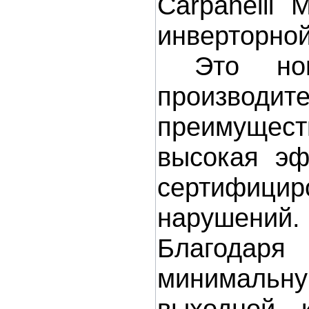
Carpanelli 
инверторной
Это ново
производи
преимущест
высокая эф
сертифицир
нарушений.
Благодаря
минимальную
выходной 