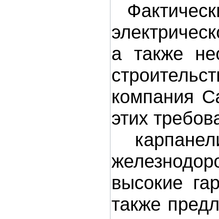
Фактически
электрическ
а также не
строительст
компания Ca
этих требов
карпанели
железнодоро
высокие га
также пред